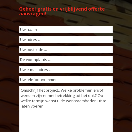
Geheel gratis en vrijblijvend offerte
aanvragen!
Uw
naam
(Vereist)
Uw
adres
(Vereist)
Uw
postcode
(Vereist)
De
woonplaats
(Vereist)
Uw
e-
Uw
mailadres
(Vereist)
telefoonnummer
(Vereist)
Omschrijving
werkzaamheden
(Vereist)