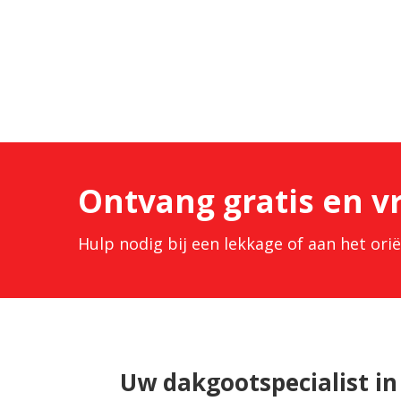
Ontvang gratis en vr
Hulp nodig bij een lekkage of aan het or
Uw dakgootspecialist in