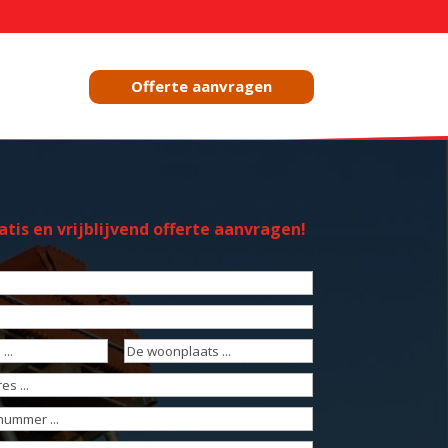
Offerte aanvragen
tis en vrijblijvend offerte aanvragen!
t)
t)
De
reist)
woonplaats
(Vereist)
reist)
mmer
(Vereist)