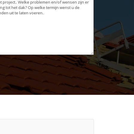
g
eden
(Vereist)