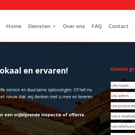
Home
Diensten
Over ons
FAQ
Contact
Lokaal en ervaren!
Geheel gra
Uw
le service en duurzame oplossingen. Of het nu
naam
(Vereis
Uw
et nieuw dak: wij denken met u mee en leveren
adres
(Vereis
Uw
postcode
(Ve
en vrijblijvende inspectie of offerte.
Uw
e-
Uw
mailadres
(Ve
telefoonnu