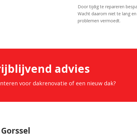
Door tijdig te repareren besp
Wacht daarom niet te lang en
problemen vermoedt.
ijblijvend advies
iënteren voor dakrenovatie of een nieuw dak?
 Gorssel