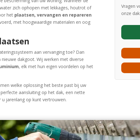
 de bescherming van uw woning. Wanneer de
Vragen v
nwater zich ophopen met lekkages, houtrot of
onze daks
voor het
plaatsen, vervangen en repareren
tgevoerd, met hoogwaardige materialen en oog
laatsen
ateringssysteem aan vervanging toe? Dan
en nieuwe dakgoot. Wij werken met diverse
aluminium
, elk met hun eigen voordelen op het
samen welke oplossing het beste past bij uw
perfecte aansluiting op het dak, een nette
 u jarenlang op kunt vertrouwen.